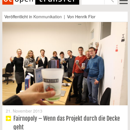
springen
Wissen
Veröffentlicht in
Kommunikation
Von Henrik Flor
Projekte
Events
Über uns
News
E-Books
Newsletter
21. November 2013
Fairnopoly – Wenn das Projekt durch die Decke
geht